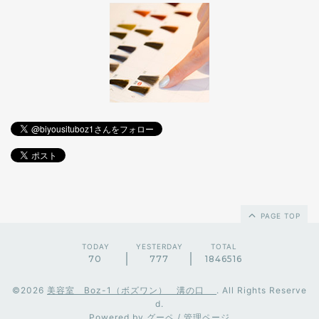
PAGE TOP
TODAY
YESTERDAY
TOTAL
70
777
1846516
©2026
美容室 Boz-1（ボズワン） 溝の口
. All Rights Reserve
d.
Powered by
グーペ
/
管理ページ