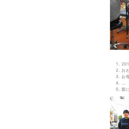
2
お
お
...
親