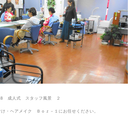
018 成人式 スタッフ風景 ２
付け・ヘアメイク Ｂｏｚ－１にお任せください。