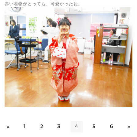
赤い着物がとっても、可愛かったね。
«
1
2
3
4
5
6
»