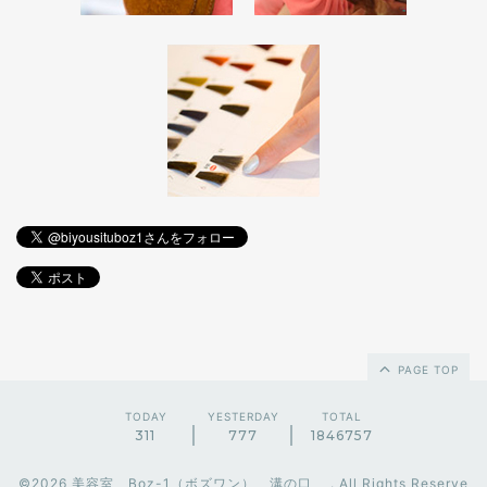
PAGE TOP
TODAY
YESTERDAY
TOTAL
311
777
1846757
©2026
美容室 Boz-1（ボズワン） 溝の口
. All Rights Reserve