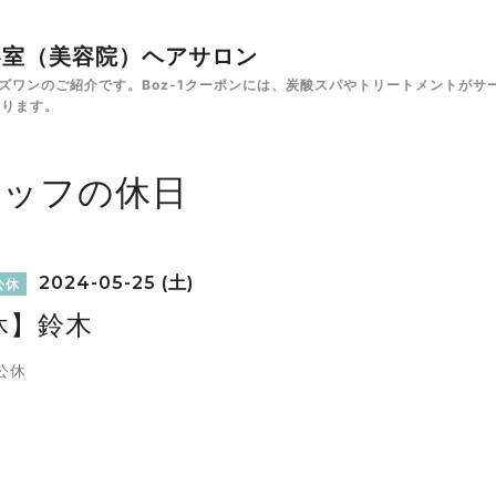
✁美容室（美容院）ヘアサロン
e ボズワンのご紹介です。Boz-1クーポンには、炭酸スパやトリートメント
あります。
タッフの休日
2024-05-25 (土)
公休
休】鈴木
公休